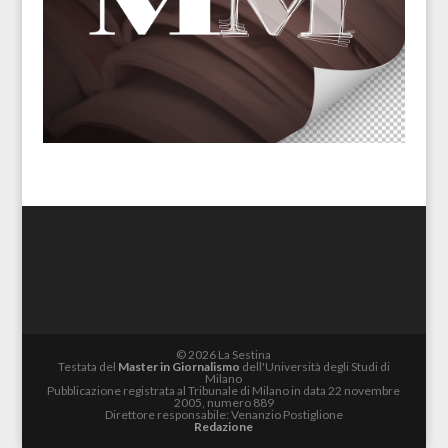
© 2026 La Sestina
Testata del
Master in Giornalismo
dell'Università degli Studi di
Milano
Pubblicazione registrata al Tribunale di Milano in data 22 novembre
2005, numero 889
Direttore responsabile: Venanzio Postiglione
Redazione